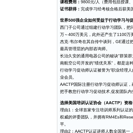
课程费用：
9800元/人（费用包括授
证书获得：
完成学习经考核合格后获美国
世界500强企业如何受益于行动学习与
西门子公司通过组建行动学习
团队
，把
万～400万美元，此外还产生了1100
杰克·韦尔奇在其自传中谈到，GE通过把各种
最高管理层的内部咨询师。
长治久安的通用电器公司的秘诀"群策群
南航空公司开发的"绩优关系"，都是这
行动学习促动师认证被誉为“职业经理人的
业会员。
AACTP国际注册行动学习促动师认证
把手教您行动学习促动技术,促发团队
选择美国培训认证协会（AACTP）资
理由1：全球首家专注
培训师
系列认证的
权威的评委团队，并拥有RM4Es和Res
平。
理由2：AACTP认证讲师人数全国第一