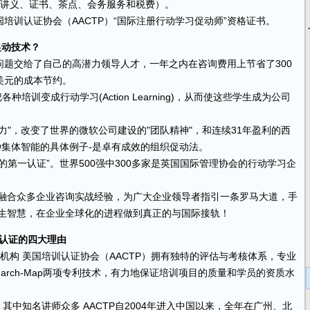
课、讲义、证书、茶点、会务服务和税费）。
培训认证协会（AACTP）“国际注册行动学习促动师”资格证书。
促动技术？
问题交给了自己的高潜力
领导
人才，一年之内在咨询费用上节省了300
万美元的成本节约。
培训变成行动学习(Action Learning)，从而使这些学生成为公司
力"，改变了世界的微软公司建设的"团队精神"，和连续31年盈利的西
种集体智能的具体例子-是卓有成效的组织促动法。
第一认证”。世界500强中300多家是英国国际管理协会的行动学习企
，融合众多企业咨询实战经验，为广大企业领导者指引一条罗马大道，手
内生智慧，在企业全球化的进程做到真正的与国际接轨！
格认证的四大理由
机构 美国培训认证协会（AACTP）拥有独特的评估与考核体系，专业
earch-Map两项专利技术，有力地保证培训项目的质量和学员的资质水
，其中知名讲师众多 AACTP自2004年进入中国以来，全年在广州、北