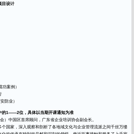
项目设计
成功案例）
行
（安防业）
的1——2位，具体以当期开课通知为准
证协会）中国区首席顾问，广东省企业培训协会副会长。
多个国家，深入观察和剖析了各地域文化与企业管理流派之间千丝万缕
文化的传承有独到的见解和深刻的领悟。曾近距离接触和服务了上千家