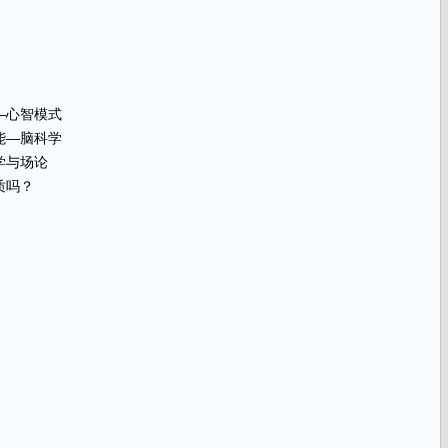
—心智模式
能—脑科学
学与场论
质吗？