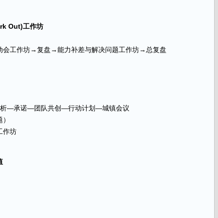
 Out)工作坊
动会工作坊→复盘→能力补差与解决问题工作坊→总复盘
分析—承诺—团队共创—行动计划—城镇会议
题）
工作坊
值