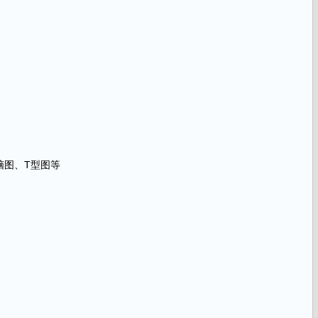
脑图、T型图等
》