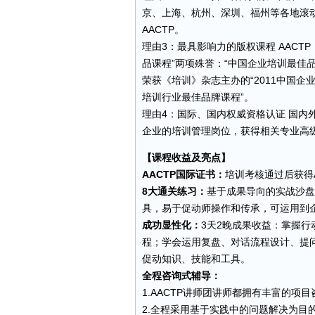
京、上海、杭州、深圳、福州等各地滚动
AACTP。
理由3：最具影响力的版权课程 AACT
品课程”两项殊誉：“中国企业培训最佳品
荣获《培训》杂志主办的“2011中国企
培训行业最佳品牌课程”。
理由4：国际、国内权威资格认证 国内
企业的培训管理岗位，获得相关专业高
【课程收益及亮点】
AACTP国际证书：
培训考核通过后获得
8大通关练习：
基于成果导向的实战沙盘
具，易于促动师操作和传承，可运用到
成功显性化：
3天2晚成果收益：掌握
程；学会运用复盘、对话流程设计、提
促动知识、技能和工具。
全程咨询式辅导：
1.AACTP讲师团讲师都拥有丰富的
2.全程采用基于实践中的问题解决为目