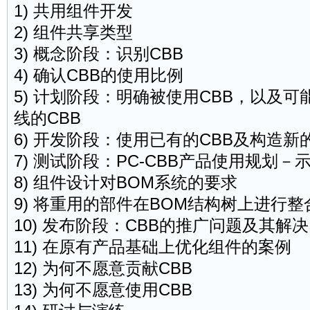
1) 共用组件开发
2) 组件共享类型
3) 概念阶段：识别CBB
4) 确认CBB的使用比例
5) 计划阶段：明确被使用CBB，以及
线的CBB
6) 开发阶段：使用已有的CBB及构造新的
7) 测试阶段：PC-CBB产品使用规划－
8) 组件设计对BOM系统的要求
9) 将重用的部件在BOM结构树上进行整
10) 发布阶段：CBB的推广问题及其解决
11) 在原有产品基础上优化组件的案例
12) 为何不愿意贡献CBB
13) 为何不愿意使用CBB