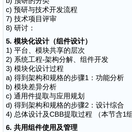
b) 预研的分类
c) 预研与技术开发流程
7) 技术项目评审
8) 研讨：
5. 模块化设计（组件设计）
1) 平台、模块共享的层次
2) 系统工程-架构分解、组件开发
3) 模块化设计过程
a) 得到架构和规格的步骤1：功能分析
b) 模块差异分析
c) 通用件提取与应用规划
d) 得到架构和规格的步骤2：设计综合
4) 总体设计及CBB提取过程 （本节含1
6. 共用组件使用及管理