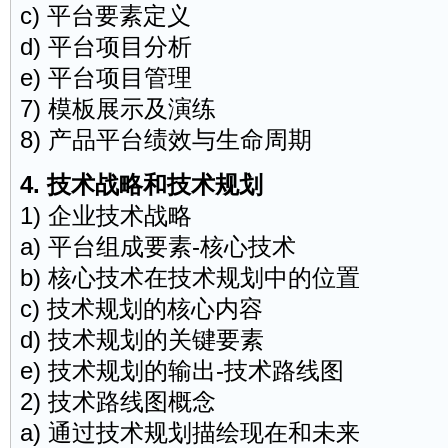
c) 平台要素定义
d) 平台项目分析
e) 平台
项目管理
7) 模板展示及演练
8) 产品平台绩效与生命周期
4. 技术战略和技术规划
1) 企业技术战略
a) 平台组成要素-核心技术
b) 核心技术在技术规划中的位置
c) 技术规划的核心内容
d) 技术规划的关键要素
e) 技术规划的输出-技术路线图
2) 技术路线图概念
a) 通过技术规划描绘现在和未来