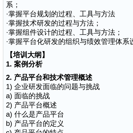
系；
·掌握平台规划的过程、工具与方法
·掌握技术研发的过程与方法；
·掌握组件设计的过程、工具与方法；
·掌握平台化研发的组织与
绩效管理
体系
【培训大纲】
1. 案例分析
2. 产品平台和技术管理概述
1) 企业研发面临的问题与挑战
a) 面临的挑战
2) 产品平台概述
a) 什么是产品平台
b) 产品平台的定义
c) 产品平台的特点