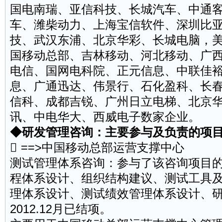
国电南瑞、亚信科技、长城汽车、中通
车、潍柴动力、上海宝信软件、深圳比
技、武汉东浦、北京华彩、长城电脑，
国移动总部、吉林移动、河北移动、广
电信、国网电科院、正元信息、中联佳
息、广通迅达、伟景行、石化盈科、长
信科、成都吉锐、广州日立电梯、北京
讯、中电华大、西威电子数家企业。
◆研发管理咨询：主要参与及负责的项
 ==>中国移动总部运营支撑中心
测试管理体系咨询：参与了该咨询项目
程体系设计、组织结构建议、测试工具
理体系设计、测试绩效管理体系设计、
2012.12月已结项。