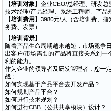
【培训对象】
企业CEO/总经理、
研发
总
技术经理/
产品经理
、系统工程师、产品
【培训费用】
3980元/人（含培训费、
务费、发票）
【培训背景】
随着产品生命周期越来越短，市场竞争
出
客户
/市场需要的产品将直接关系到一
利的能力。
作为企业的
领导
者及研发管理者，您一
战：
如何实现基于产品平台去开发产品？
如何规划产品平台？
如何进行技术规划？
如何进行CBB（公共共享模块）设计？