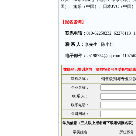
国）、施乐（中国）、日本JVC（中国
【报名咨询】
联系电话：
010-62258232 62278113 1
联 系 人：
李先生 陈小姐
电子邮件：
25198734@qq.com
110756
在线登记培训意向（提前报名可享受折扣优惠
课程名称：
企业名称：
联 系 人：
联系电话：
公司网址：
学员信息（三人以上报名请
下载培训报名表
）
学员姓名
所任职务