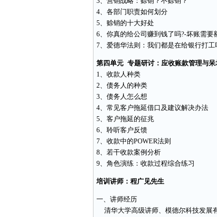
3、营销战略：赊销？不赊销？
4、各部门职责如何划分
5、赊销的十大好处
6、你真的给公司赚到钱了吗?-坏账需要
7、爱德华法则：我们都是在给银行打工
第四单元 专题研讨：应收账款管理与呆
1、收款人种类
2、债务人的种类
3、债务人怎么想
4、常见客户拖延借口及建议解决办法
5、客户拖延的征兆
6、聆听客户反馈
7、收款中的POWER法则
8、若干收款案例分析
9、角色演练：收款过程综合练习
培训讲师
：程广见先生
一、讲师经历
清华
大学高级讲师、模德尔科技发展有