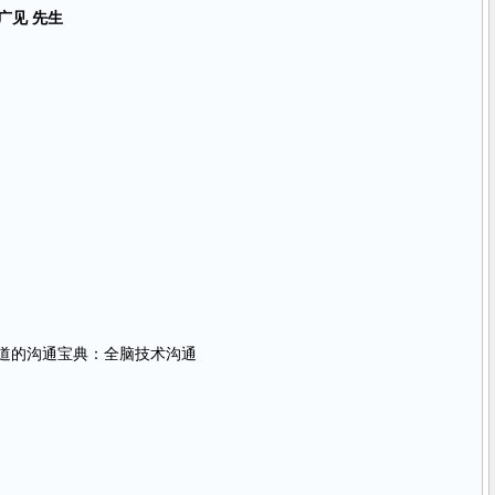
广见 先生
道的沟通宝典：全脑技术沟通