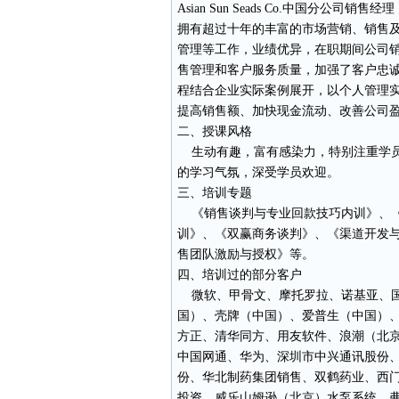
Asian Sun Seads Co.中国分
拥有超过十年的丰富的市场营销、销售
管理等工作，业绩优异，在职期间公司销
售管理和客户服务质量，加强了客户忠诚
程结合企业实际案例展开，以个人管理
提高销售额、加快现金流动、改善公司
二、授课风格
生动有趣，富有感染力，特别注重学员
的学习气氛，深受学员欢迎。
三、培训专题
《销售谈判与专业回款技巧内训》、《
训》、《双赢商务谈判》、《渠道开发
售团队激励与授权》等。
四、培训过的部分客户
微软、甲骨文、摩托罗拉、诺基亚、国
国）、壳牌（中国）、爱普生（中国）
方正、清华同方、用友软件、浪潮（北
中国网通、华为、深圳市中兴通讯股份
份、华北制药集团销售、双鹤药业、西
投资、威乐山姆逊（北京）水泵系统、