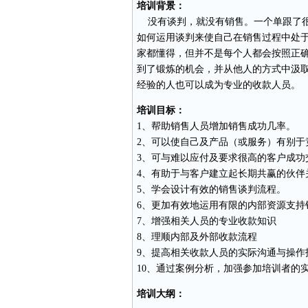
培训背景：
没有谈判，就没有销售。一个单跟了很
如何运用谈判来使自己在销售过程中处于
家都懂得，但并不是每个人都会按照正
到了锻炼的机会，并从他人的方式中汲
经验的人也可以成为专业的收款人员。
培训目标：
1、帮助销售人员增加销售成功几率。
2、可以使自己及
产品
（或服务）有别于
3、可与难以应付及要求很高的客户成功
4、有助于与客户建立起长期共赢的伙伴
5、学会设计有效的销售
谈判
流程。
6、更加有效地运用有限的内部资源支持
7、增强相关人员的专业收款知识
8、理顺内部及外部收款流程
9、提高相关收款人员的实际
沟通
与操作
10、通过案例分析，加强参加培训者的
培训大纲：