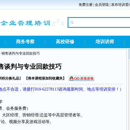
免费注册
|
会员登陆
|
发布培训需
商务考察
高校研修
培训讲师
> 销售谈判与专业回款技巧
售谈判与专业回款技巧
训积分换礼品
】
【
将本课程添加到收藏夹
】
不合适，请拨打010-62278113咨询最新时间、地点等培训安排！）
学
料费、会务服务费）
、大区经理、营销经理/总监等中高层管理者等。
讨论、视频分享及游戏活动等。