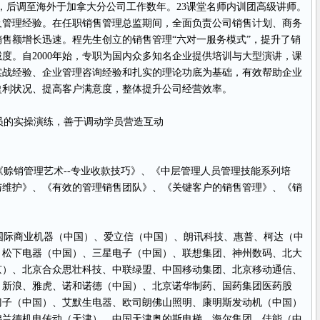
公司销售经理，后调至海外于加拿大分公司工作数年。23课堂名师
内训
团高级讲师。
及管理经验。在任职销售管理总监期间，全面负责公司销售计划、商务
售额增长迅速。程先生创立的销售管理“六对一服务模式”，提升了销
度。自2000年始，专职为国内众多知名企业提供培训与大型演讲，课
实战经验、企业管理咨询经验和扎实的理论功底为基础，有效帮助企业
盈利状况、提高客户满意度，整体提升公司经营效率。
的实操演练，善于调动学员营造互动
赊销管理艺术--专业收款技巧》、《
中层
管理人员管理技能系列培
与维护》、《有效的管理销售团队》、《关键客户的销售管理》、《销
际商业机器（中国）、爱立信（中国）、朗讯科技、惠普、柯达（中
、松下电器（中国）、三星电子（中国）、联想集团、神州数码、北大
京）、北京合众思壮科技、中联绿盟、中国移动集团、北京移动通信、
、新浪、雅虎、诺和诺德（中国）、北京诺华制药、国药集团医药股
门子（中国）、艾默生电器、欧司朗佛山照明、康明斯发动机（中国）
弗兰德机电传动（天津）、中国天津奥的斯电梯、海尔集团、佳能（中