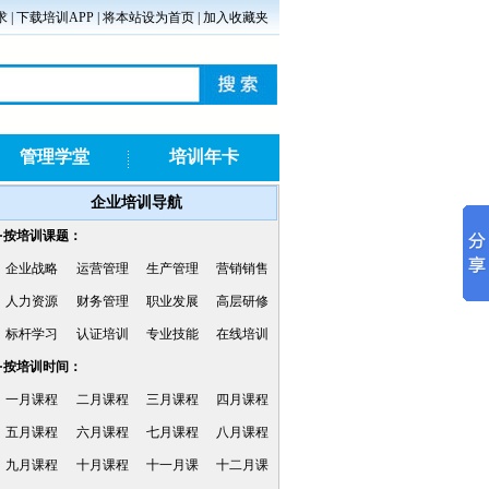
求
|
下载培训APP
|
将本站设为首页
|
加入收藏夹
管理学堂
培训年卡
企业培训导航
·按培训课题：
企业战略
运营管理
生产管理
营销销售
人力资源
财务管理
职业发展
高层研修
标杆学习
认证培训
专业技能
在线培训
·按培训时间：
一月课程
二月课程
三月课程
四月课程
五月课程
六月课程
七月课程
八月课程
九月课程
十月课程
十一月课
十二月课