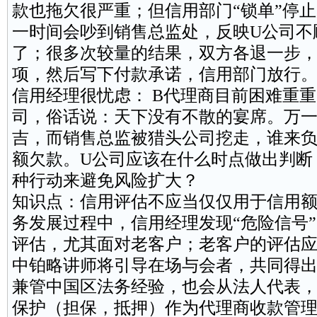
款也拖欠很严重；但信用部门“锁单”停
一时间会吵到销售总监处，反映U公司不
了；很多次较量的结果，双方各退一步，
项，然后写下付款承诺，信用部门放行
信用经理很忧虑： B代理商目前困难重
司，俗话说：天下没有不散的宴席。万一
吉，而销售总监被猎头公司挖走，谁来负
额欠款。U公司应该在什么时点做出判断
种行动来避免风险扩大？
知识点：信用评估不应当仅仅用于信用
务发展过程中，信用经理发现“危险信号
评估，尤其面对老客户；老客户的评估
中铂略讲师将引导在场与会者，共同得出
兼管中国区法务经验，也会从法人代表
保护（担保，抵押）作为代理商收款管