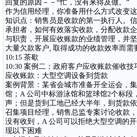
回复的原因－－“忙，没有来得及做。”
作为信用经理，你准备用什么方式改变
知识点：销售员是收款的第一执行人。
承担者，如何有效落实收款，分配收款
与职责，开展应收账款的业绩管理，并
大量欠款客户, 取得成功的收款效率而需
10:15 茶歇
10:30 案例二：政府客户应收账款催收技
应收账款：大型空调
设备
到货款
案例背景：某省会城市准备开全运会，
馆；A 公司中标游泳馆和篮球馆2个标段
声；但是货到工地已经大半年，到货款
召集
项目经理
，销售总监专案讨论收款
没有收到，A 公司可以拒绝大型空调的
现以下困难