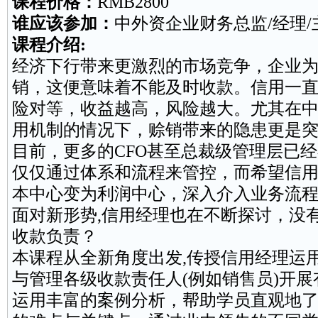
课程价格：
RMB2800
谁应该参加：
中外资企业财务总监/经理/
课程介绍:
经济下行带来更激烈的市场竞争，企业
销，这便意味着不能及时收款。信用一
险对等，收益越高，风险越大。尤其在
用机制的情况下，赊销带来的隐患更是
目前，更多的CFO甚至总裁级管理层已
仅仅通过体系和流程来管控，而希望信
本
中心变为利润中心，深入介入业务流
面对新形势,信用经理也在不断探讨，没
收款负责？
本课程从全新角度出发,传授信用经理运
与管理各级收款责任人(例如
销售
员)开展
运用丰富的案例分析，帮助学员直观地