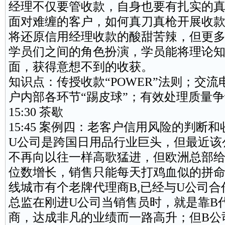
经理不仅要管收款，自身也要有扎实的
面对难缠的客户，如何真刀真枪开展收
将还原信用经理收款的酸甜苦辣，但更
学员们之间的角色扮演，学员能将理论
面，获得意想不到的收获。
知识点：传授收款“POWER”法则；交
户内部各环节“踢皮球”；有效处理质量
15:30 茶歇
15:45 案例四：老客户信用风险的判断
U公司是跨国日用品行业巨头，但最近该
不再向以往一样高歌猛进，但欧洲总部给
位数增长，销售只能每天打鸡血似的拼命
线城市有个老牌代理商B,已经与U公司合
总监在刚进U公司当销售员时，就是靠B
商，达成非凡的业绩而一路高升；但B公